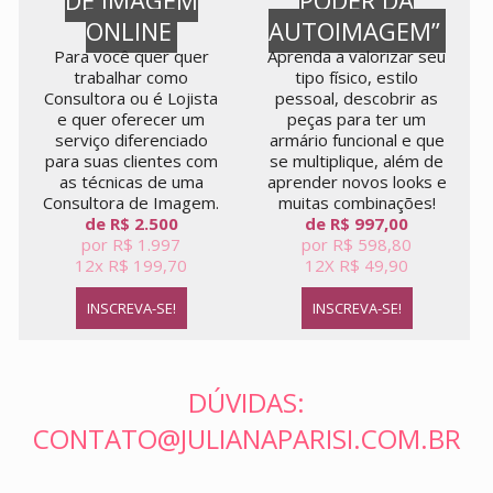
DE IMAGEM
PODER DA
ONLINE
AUTOIMAGEM”
Para você quer quer
Aprenda a valorizar seu
trabalhar como
tipo físico, estilo
Consultora ou é Lojista
pessoal, descobrir as
e quer oferecer um
peças para ter um
serviço diferenciado
armário funcional e que
para suas clientes com
se multiplique, além de
as técnicas de uma
aprender novos looks e
Consultora de Imagem.
muitas combinações!
de R$ 2.500
de R$ 997,00
por R$ 1.997
por R$ 598,80
12x R$ 199,70
12X R$ 49,90
INSCREVA-SE!
INSCREVA-SE!
DÚVIDAS:
CONTATO@JULIANAPARISI.COM.BR